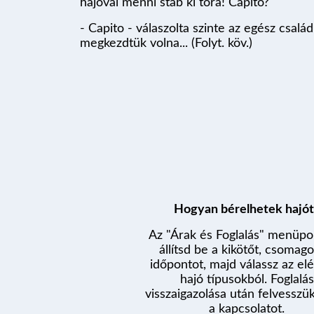
hajóval menni stáb ki tóra! Capito?
- Capito - válaszolta szinte az egész csal
megkezdtük volna... (Folyt. köv.)
Hogyan bérelhetek hajót
Az "Árak és Foglalás" menüp
állítsd be a kikötőt, csomago
időpontot, majd válassz az el
hajó típusokból. Foglalás
visszaigazolása után felvesszü
a kapcsolatot.