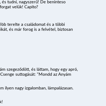
z, és tudni, nagyszerű! De beninteso
forgat velük! Capito?
bb terelte a családomat és a többi
kát, és már forog is a felvétel, biztosan
ám szegeződött, és láttam, hogy egy apró,
am Csenge suttogását: "Mondd az Anyám
em ilyen nagy izgalomban, lámpalázasan.
.
úk!