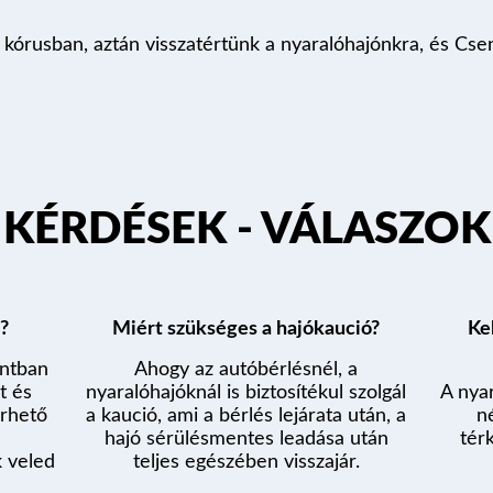
ád kórusban, aztán visszatértünk a nyaralóhajónkra, és Cse
KÉRDÉSEK - VÁLASZOK
?
Miért szükséges a hajókaució?
Ke
ontban
Ahogy az autóbérlésnél, a
t és
nyaralóhajóknál is biztosítékul szolgál
A nya
érhető
a kaució, ami a bérlés lejárata után, a
n
hajó sérülésmentes leadása után
tér
k veled
teljes egészében visszajár.