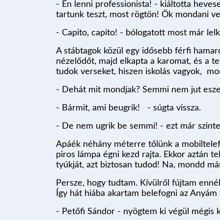
- Én lenni professionista! - kiáltotta hev
tartunk teszt, most rögtön! Ők mondani ve
- Capito, capito! - bólogatott most már le
A stábtagok közül egy idősebb férfi hamar
nézelődőt, majd elkapta a karomat, és a ter
tudok verseket, hiszen iskolás vagyok, mon
- Dehát mit mondjak? Semmi nem jut esz
- Bármit, ami beugrik! - súgta vissza.
- De nem ugrik be semmi! - ezt már szin
Apáék néhány méterre tőlünk a mobiltelefo
piros lámpa égni kezd rajta. Ekkor aztán
tyúkját, azt biztosan tudod! Na, mondd már
Persze, hogy tudtam. Kívülről fújtam enné
Így hát hiába akartam belefogni az Anyám
- Petőfi Sándor - nyögtem ki végül mégis kín