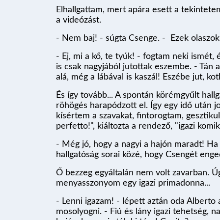
Elhallgattam, mert apára esett a tekintete
a videózást.
- Nem baj! - súgta Csenge. - Ezek olaszok
- Ej, mi a kő, te tyúk! - fogtam neki ismé
is csak nagyjából jutottak eszembe. - Tán a s
alá, még a lábával is kaszál! Eszébe jut, ko
És így tovább... A spontán körémgyűlt hal
röhögés harapódzott el. Így egy idő után 
kísértem a szavakat, fintorogtam, gesztiku
perfetto!", kiáltozta a rendező, "igazi kom
- Még jó, hogy a nagyi a hajón maradt! Ha 
hallgatóság sorai közé, hogy Csengét eng
Ő bezzeg egyáltalán nem volt zavarban. Úgy
menyasszonyom egy igazi primadonna...
- Lenni igazam! - lépett aztán oda Alberto
mosolyogni. - Fiú és lány igazi tehetség, n