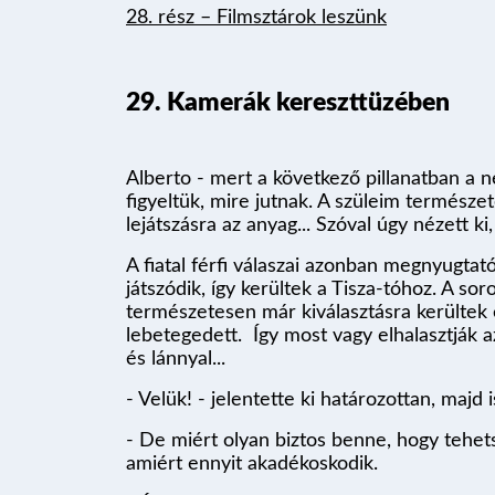
28. rész – Filmsztárok leszünk
29. Kamerák kereszttüzében
Alberto - mert a következő pillanatban a 
figyeltük, mire jutnak. A szüleim természe
lejátszásra az anyag... Szóval úgy nézett 
A fiatal férfi válaszai azonban megnyugtató
játszódik, így kerültek a Tisza-tóhoz. A so
természetesen már kiválasztásra kerültek 
lebetegedett. Így most vagy elhalasztják a
és lánnyal...
- Velük! - jelentette ki határozottan, maj
- De miért olyan biztos benne, hogy tehe
amiért ennyit akadékoskodik.