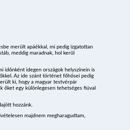
sbe merült apáékkal, mi pedig izgatottan
 stáb, meddig maradnak, hol kerül
ami időnként idegen országok helyszínein is
lőkkel. Az ide szánt történet főhősei pedig
erült ki, hogy a magyar testvérpár
ik őket egy különlegesen tehetséges fiúval
odajött hozzánk.
g kivételesen majdnem megharagudtam,