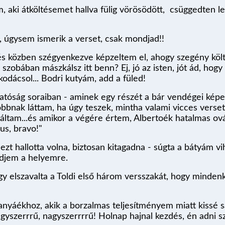
m, aki átköltésemet hallva fülig vörösödött, csüggedten 
, úgysem ismerik a verset, csak mondjad!!
t, és közben szégyenkezve képzeltem el, ahogy szegény köl
zobában mászkálsz itt benn? Ej, jó az isten, jót ád, hogy fe
tkodácsol... Bodri kutyám, add a füled!
lgatóság soraiban - aminek egy részét a bár vendégei ké
jobbnak láttam, ha úgy teszek, mintha valami vicces ver
láltam...és amikor a végére értem, Albertoék hatalmas ová
ikus, bravo!"
ezt hallotta volna, biztosan kitagadna - súgta a bátyám v
edjem a helyemre.
 elszavalta a Toldi első három versszakát, hogy mindenki
 anyáékhoz, akik a borzalmas teljesítményem miatt kissé 
agyszerrrű, nagyszerrrrű! Holnap hajnal kezdés, én adni sz