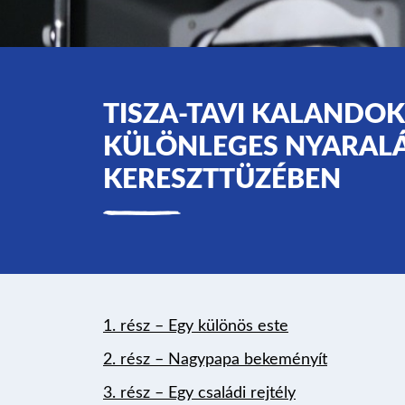
TISZA-TAVI KALANDOK
KÜLÖNLEGES NYARALÁS
KERESZTTÜZÉBEN
1.
r
ész – Egy különös este
2. rész – Nagypapa bekeményít
3. rész – Egy
családi
rejtély