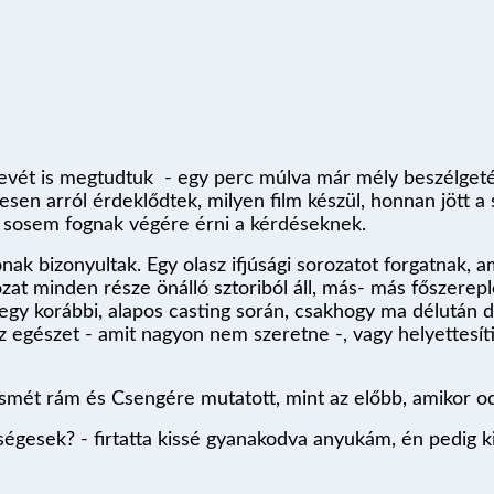
nevét is megtudtuk - egy perc múlva már mély beszélgeté
tesen arról érdeklődtek, milyen film készül, honnan jött a
ki, sosem fognak végére érni a kérdéseknek.
nak bizonyultak. Egy olasz ifjúsági sorozatot forgatnak, 
rozat minden része önálló sztoriból áll, más- más főszerep
egy korábbi, alapos casting során, csakhogy ma délután d
z egészet - amit nagyon nem szeretne -, vagy helyettesít
d ismét rám és Csengére mutatott, mint az előbb, amikor 
tségesek? - firtatta kissé gyanakodva anyukám, én pedi