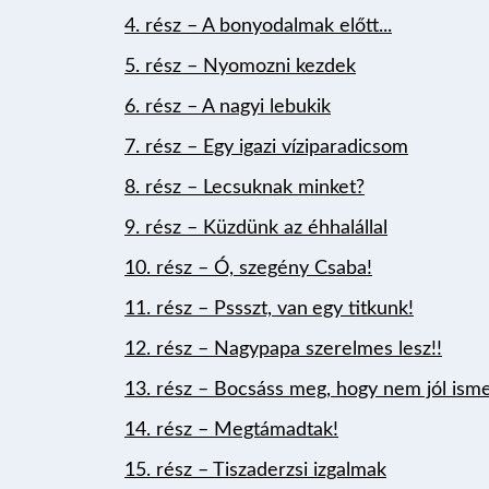
4. rész – A bonyodalmak előtt...
5. rész – Nyomozni kezdek
6. rész – A nagyi lebukik
7. rész – Egy igazi
víziparadic
som
8. rész – Lecsuknak minket?
9. rész – Küzdünk az éhhalállal
10. rész – Ó, szegény
Csaba!
11. rész – Ps
ss
zt, van
egy
titkunk!
12. rész – Nagypapa szerelmes lesz!!
13. rész – Bocsáss meg, hogy nem jól isme
14. rész – Megtámadtak!
15. rész – Tiszaderzsi izgalmak