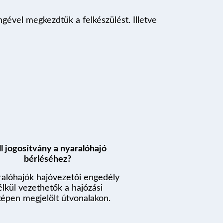
ngével megkezdtük a felkészülést. Illetve
ll jogosítvány a nyaralóhajó
bérléséhez?
ralóhajók hajóvezetői engedély
élkül vezethetők a hajózási
képen megjelölt útvonalakon.