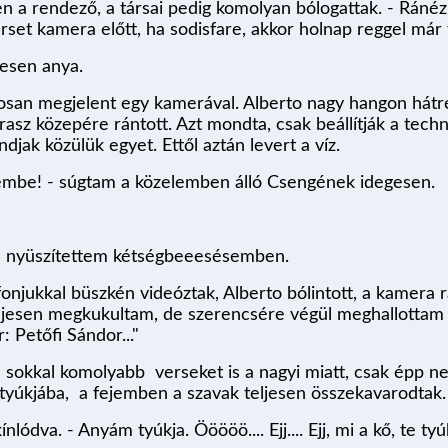
esen a rendező, a társai pedig komolyan bólogattak. - Ráné
rset kamera előtt, ha sodisfare, akkor holnap reggel már 
lkesen anya.
osan megjelent egy kamerával. Alberto nagy hangon hátré
asz közepére rántott. Azt mondta, csak beállítják a techni
djak közülük egyet. Ettől aztán levert a víz.
embe! - súgtam a közelemben álló Csengének idegesen.
te nyüszítettem kétségbeeesésemben.
njukkal büszkén videóztak, Alberto bólintott, a kamera r
 teljesen megkukultam, de szerencsére végül meghallott
: Petőfi Sándor..."
l sokkal komolyabb verseket is a nagyi miatt, csak épp n
 tyúkjába, a fejemben a szavak teljesen összekavarodtak
lódva. - Anyám tyúkja. Ööööö.... Ejj.... Ejj, mi a kő, te ty