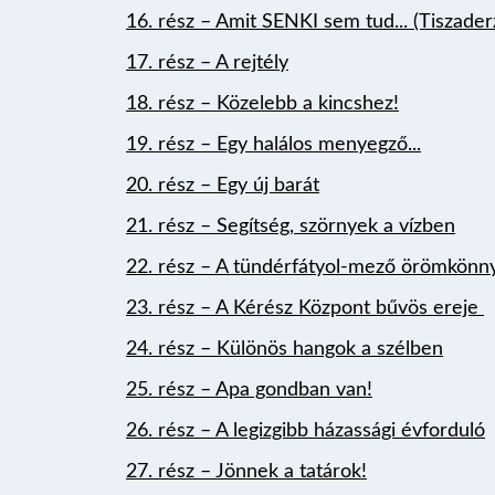
16. rész – Amit SENKI sem tud... (Tiszaderz
17. rész – A rejtély
18. rész – Közelebb a kincshez!
19. rész – Egy halálos menyegző...
20. rész – Egy új barát
21. rész – Segítség, szörnyek a vízben
22. rész –
A tündérfátyol-mező örömkönnye
23. rész – A Kérész Központ bűvös ereje
24. rész – Különös hangok a szélben
25. rész – Apa gondban van!
26. rész – A legizgibb házassági évforduló
27. rész – Jönnek a tatárok!