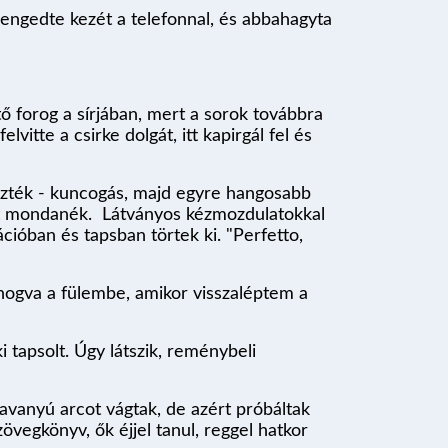
leengedte kezét a telefonnal, és abbahagyta
tő forog a sírjában, mert a sorok továbbra
lvitte a csirke dolgát, itt kapirgál fel és
pezték - kuncogás, majd egyre hangosabb
set mondanék. Látványos kézmozdulatokkal
cióban és tapsban törtek ki. "Perfetto,
ihogva a fülembe, amikor visszaléptem a
 tapsolt. Úgy látszik, reménybeli
savanyú arcot vágtak, de azért próbáltak
övegkönyv, ők éjjel tanul, reggel hatkor