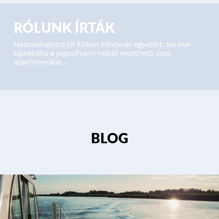
RÓLUNK ÍRTÁK
Nyaralóhajózni jó! Ebben mindenki egyetért, aki már
kipróbálta a jogosítvány nélkül vezethető úszó
apartmanokat...
BLOG