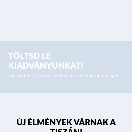
ÁRAK ÉS FOGLALÁS
TÖLTSD LE
KIADVÁNYUNKAT!
Fedezd fel a Tisza-tó, a Felső-Tisza és Bodrog térségét!
ÚJ ÉLMÉNYEK VÁRNAK A