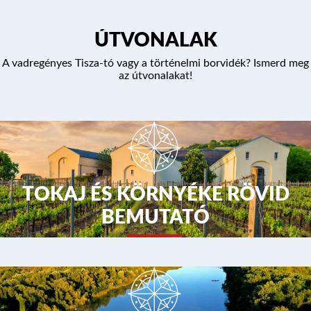
ÚTVONALAK
A vadregényes Tisza-tó vagy a történelmi borvidék? Ismerd meg
az útvonalakat!
TOKAJ ÉS KÖRNYÉKE RÖVID
BEMUTATÓ