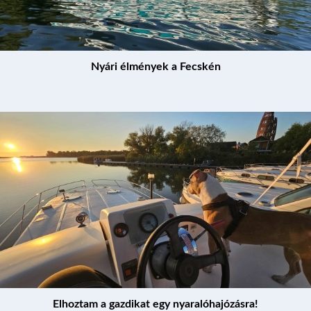
NYARALÓHAJÓZÁS
HAJÓK
Nyári élmények a Fecskén
KIKÖTŐK
ÚTVONALAK
KÉRDÉSEK
PROGRAM
Elhoztam a gazdikat egy nyaralóhajózásra!