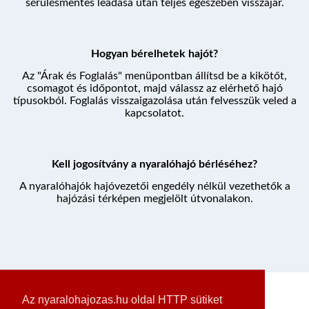
sérülésmentes leadása után teljes egészében visszajár.
Hogyan bérelhetek hajót?
Az "Árak és Foglalás" menüpontban állítsd be a kikötőt,
csomagot és időpontot, majd válassz az elérhető hajó
típusokból. Foglalás visszaigazolása után felvesszük veled a
kapcsolatot.
Kell jogosítvány a nyaralóhajó bérléséhez?
A nyaralóhajók hajóvezetői engedély nélkül vezethetők a
hajózási térképen megjelölt útvonalakon.
Az nyaralohajozas.hu oldal HTTP sütiket