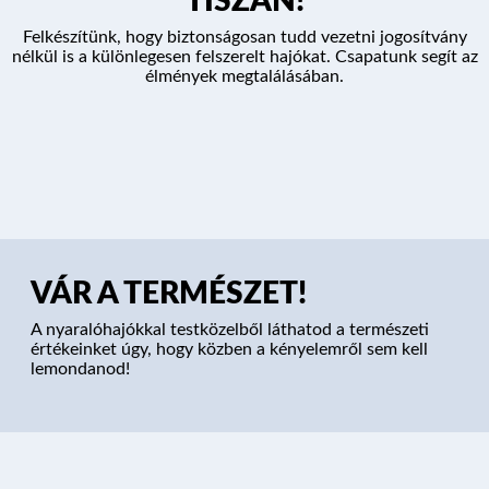
TISZÁN!
Felkészítünk, hogy biztonságosan tudd vezetni jogosítvány
nélkül is a különlegesen felszerelt hajókat. Csapatunk segít az
élmények megtalálásában.
VÁR A TERMÉSZET!
A nyaralóhajókkal testközelből láthatod a természeti
értékeinket úgy, hogy közben a kényelemről sem kell
lemondanod!