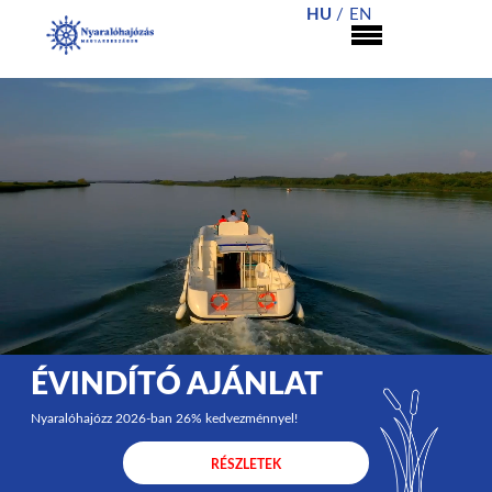
HU
EN
ÉVINDÍTÓ AJÁNLAT
Nyaralóhajózz 2026-ban 26% kedvezménnyel!
RÉSZLETEK