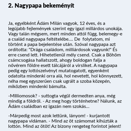
2. Nagypapa bekeményít
Ja, egyébként Ádám Milán vagyok, 12 éves, és a
legújabb fejlemények szerint egy igazi millárdos unokája.
Vagy talán mégsem, mert minden attól függ, belemegy-e
a család nagypapa feltételébe.... De folytatom, mi
történt a papa bejelentése után. Szóval nagypapa azt
ordította: "Drága családom, milliárdosok vagyunk!" És
erre csend lett. Hihetetlenül mély csend. Csak a Böhöm
csámcsogása hallatszott, ahogy boldogan falja a
nővérem földre esett tálcájáról a virsliket. A nagypapa
pedig egy lottószelvényt mutatogatott, egyenként
odatolta mindenki orra alá, hol nevetett, hol könnyezett,
néha meg egyszerűen csak ugrált a szoba közepén,
miközben mindenki bámulta.
-MIlliomosok? - suttogta végül dermedten anya, még
mindig a földről. - Az meg hogy történhetne? Nálunk, az
Ádám családban ez igazán nem szokás...
-Márpedig most azok lettünk, lányom! - kurjantott
nagypapa vidáman. - Mind az öt számomat kihúzták a
lottón. Mind az ötöt! Az bizony rengeteg forintot jelent!