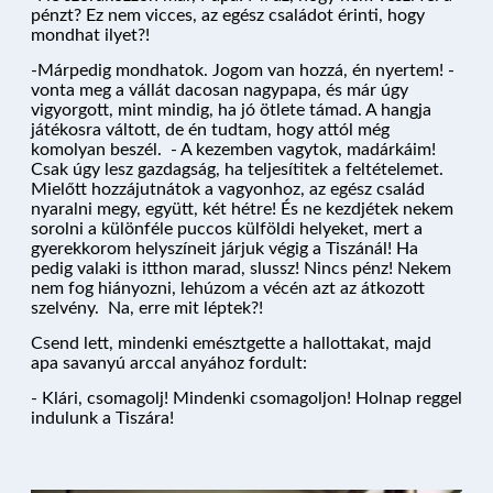
KIKÖTŐK
pénzt? Ez nem vicces, az egész családot érinti, hogy
mondhat ilyet?!
-Márpedig mondhatok. Jogom van hozzá, én nyertem! -
vonta meg a vállát dacosan nagypapa, és már úgy
ÚTVONALAK
vigyorgott, mint mindig, ha jó ötlete támad. A hangja
játékosra váltott, de én tudtam, hogy attól még
komolyan beszél. - A kezemben vagytok, madárkáim!
Csak úgy lesz gazdagság, ha teljesítitek a feltételemet.
KÉRDÉSEK
Mielőtt hozzájutnátok a vagyonhoz, az egész család
nyaralni megy, együtt, két hétre! És ne kezdjétek nekem
sorolni a különféle puccos külföldi helyeket, mert a
gyerekkorom helyszíneit járjuk végig a Tiszánál! Ha
pedig valaki is itthon marad, slussz! Nincs pénz! Nekem
PROGRAM
nem fog hiányozni, lehúzom a vécén azt az átkozott
szelvény. Na, erre mit léptek?!
Csend lett, mindenki emésztgette a hallottakat, majd
apa savanyú arccal anyához fordult:
ÁRAK ÉS FOGLALÁS
- Klári, csomagolj! Mindenki csomagoljon! Holnap reggel
indulunk a Tiszára!