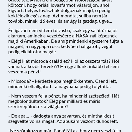
költözni, hogy óriási lovasfarmot vásároljon, ahol
kigyúrt, helyes lovászfiúk dolgoznak majd, ő pedig
koktélozik egész nap. Azt mondta, suliba nem jár
tovább, minek, 16 éves, és amúgy is gazdag, ugye...
Én igazán nem vittem túlzásba, csak egy saját űrhajót
akartam, aminek a vezetéséere a NASA-nál képeznek
majd ki Amerikában. De amíg mindenki egyszerre fújta a
magáét, a nagypapa rosszkedvűen hallgatott, végül
pedig elkiáltotta magát:
- Elég! Hát micsoda család ez? Hol az összetartás? Hol
vannak a közös tervek??! Ha így állunk, inkább fel sem
veszem a pénzt!
- Micsoda? - kérdezte apa meghökkenten. Csend lett,
NYARALÓHAJÓZÁS
mindenki elhallgatott, a nagypapa pedig folytatta.
- Nem veszem fel a pénzt, ha mindenki szétszéled! Hát
megbolondultatok? Elég pár milliárd és máris
szerterepülnétek a világban?!
HAJÓK
- De apa... - dadogta anya zavartan, és mintha kicsit
szégyellte volna magát. Az apukám viszont dühös lett.
-Ne szórakozzon már, Papa! Mi az, hogy nem veszi fel a