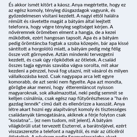
És akkor ismét kitört a káosz. Anya megértette, hogy ez
az egész komoly, tényleg dúsgazdagok vagyunk, és
győzedelmesen visítani kezdett. A nagyi ettől halálra
rémült és rávetette magát a bátyám által leejtett
telefonra, hogy végre tényleg segítséget kérjen. A
nővéremnek örömében elment a hangja, de a kezei
működtek, ezért hangosan tapsolt. Apa és a bátyám
pedig örömtáncba fogtak a szoba közepén, bár apa kissé
sántított a horgolótű miatt, a bátyám pedig még félig
össze volt görnyedve. Aztán mindenki tervezgetni
kezdett, és csak úgy röpködtek az ötletek. A család
összes tagja egymás szavába vágva sorolta, mit akar
kezdeni a pénzzel, hová fog utazni, mit vásárol és milyen
vállalkozásba kezd. Csak nagypapa arca lett egyre
komorabb, de azt senki nem figyelte. Apa azt mondta,
görögbe akar menni, hogy étteremláncot nyisson
magyaroknak, sok alkalmazottal, neki pedig semmit se
kelljen csinálnia, csak egész nap fütyörészhesse a "ha én
gazdag lennék" című dalt és ellenőrizze a kasszát. Anya
létre akart hozni egy alapítványt komoly és tisztességes
családanyák támogatására, akiknek a férje folyton csak
"koslatna"... (ez nem tudom, mit jelent). A bátyám
világkörüli utat tervezett Eszterrel, a barátnőjével, ezért
visszaszerezte a telefont a nagyitól, és már az úticélról
ötleteltek. A nővérem pedig Spanyolországba akart