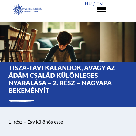
HU
EN
TISZA-TAVI KALANDOK, AVAGY AZ
ÁDÁM CSALÁD KÜLÖNLEGES
NYARALÁSA – 2. RÉSZ – NAGYAPA
BEKEMÉNYÍT
1.
r
ész – Egy különös este