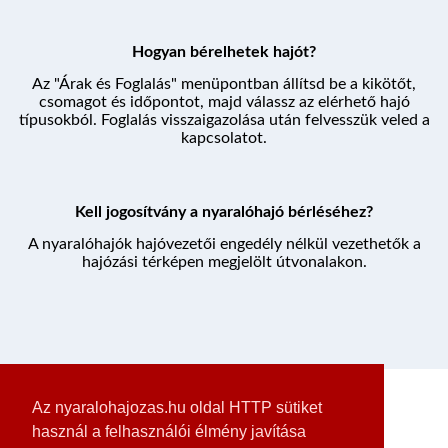
Hogyan bérelhetek hajót?
Az "Árak és Foglalás" menüpontban állítsd be a kikötőt,
csomagot és időpontot, majd válassz az elérhető hajó
típusokból. Foglalás visszaigazolása után felvesszük veled a
kapcsolatot.
Kell jogosítvány a nyaralóhajó bérléséhez?
A nyaralóhajók hajóvezetői engedély nélkül vezethetők a
hajózási térképen megjelölt útvonalakon.
Az nyaralohajozas.hu oldal HTTP sütiket
használ a felhasználói élmény javítása