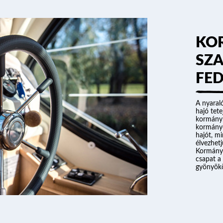
KO
SZA
FE
A nyaral
hajó tete
kormány.
kormányo
hajót, m
élvezhetj
Kormányo
csapat a
gyönyökö