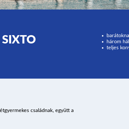
barátokn
 SIXTO
három há
teljes ko
s kétgyermekes családnak, együtt a