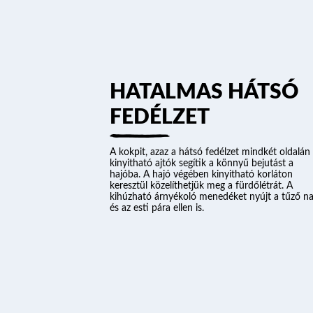
HATALMAS HÁTSÓ
FEDÉLZET
A kokpit, azaz a hátsó fedélzet mindkét oldalán
kinyitható ajtók segítik a könnyű bejutást a
hajóba. A hajó végében kinyitható korláton
keresztül közelíthetjük meg a fürdőlétrát. A
kihúzható árnyékoló menedéket nyújt a tűző n
és az esti pára ellen is.