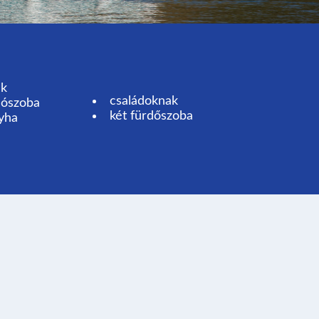
ak
családoknak
lószoba
két fürdőszoba
nyha