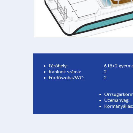
Férőhely:
6 fő+2 gyerm
Kabinok száma:
2
Fürdőszoba/WC:
2
Orrsugárkorm
Üzemanyag:
Kormányállás