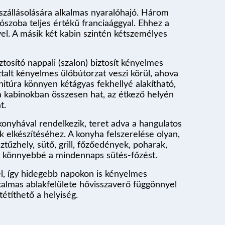
szállásolására alkalmas nyaralóhajó. Három
ószoba teljes értékű franciaággyal. Ehhez a
el. A másik két kabin szintén kétszemélyes
ztosító nappali (szalon) biztosít kényelmes
talt kényelmes ülőbútorzat veszi körül, ahova
rnitúra könnyen kétágyas fekhellyé alakítható,
a kabinokban összesen hat, az étkező helyén
t.
konyhával rendelkezik, teret adva a hangulatos
k elkészítéséhez. A konyha felszerelése olyan,
tűzhely, sütő, grill, főzőedények, poharak,
k könnyebbé a mindennaps sütés-főzést.
l, így hidegebb napokon is kényelmes
almas ablakfelülete hővisszaverő függönnyel
tétíthető a helyiség.