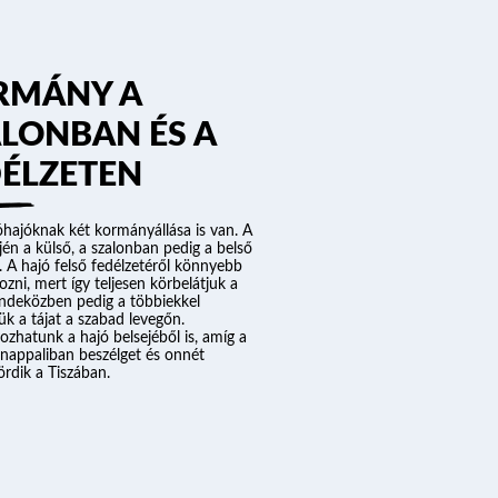
RMÁNY A
LONBAN ÉS A
DÉLZETEN
óhajóknak két kormányállása is van. A
jén a külső, a szalonban pedig a belső
 A hajó felső fedélzetéről könnyebb
zni, mert így teljesen körbelátjuk a
indeközben pedig a többiekkel
ük a tájat a szabad levegőn.
zhatunk a hajó belsejéből is, amíg a
 nappaliban beszélget és onnét
rdik a Tiszában.