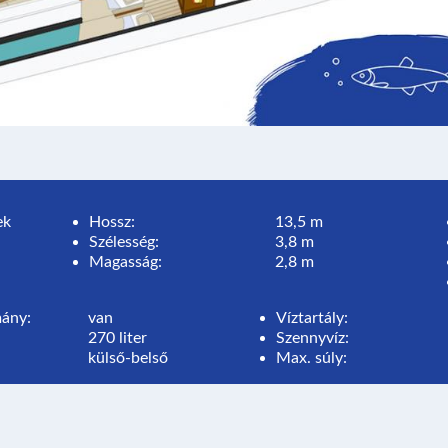
ek
Hossz:
13,5 m
Szélesség:
3,8 m
Magasság:
2,8 m
ány:
van
Víztartály:
270 liter
Szennyvíz:
:
külső-belső
Max. súly: