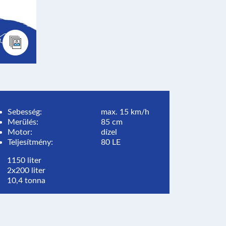
Sebesség:
max. 15 km/h
Merülés:
85 cm
Motor:
dízel
Teljesítmény:
80 LE
1150 liter
2x200 liter
10,4 tonna