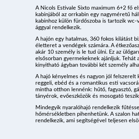
A Nicols Estivale Sixto maximum 6+2 fő el
kabinjából az orrkabin egy nagyméretű hál
kabinhoz külön fürdőszoba is tartozik wc-v
ággyal rendelkezik.
A hajón egy hatalmas, 360 fokos kilátást bi
életteret a vendégek számára. A étkezőasz
akár 10 személy is le tud ülni. Ez az ülőga
elsősorban gyermekeknek ajánljuk. Tehát 
kinyitható ágyban további két személy alha
A hajó kényelmes és nagyon jól felszerelt 
reggeli, ebéd és a romantikus esti vacsorá
mintha otthon lennénk: hűtő, fagyasztó, gáz
tányérok, evőeszközök és mosogató teszi
Mindegyik nyaralóhajó rendelkezik fűtésse
hőmérsékletben pihenhetünk. A szalon hat
rendelkezik, ami segítségével teljesen elsö