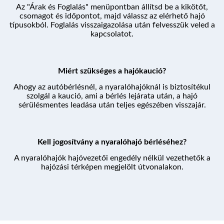
Az "Árak és Foglalás" menüpontban állítsd be a kikötőt,
csomagot és időpontot, majd válassz az elérhető hajó
típusokból. Foglalás visszaigazolása után felvesszük veled a
kapcsolatot.
Miért szükséges a hajókaució?
Ahogy az autóbérlésnél, a nyaralóhajóknál is biztosítékul
szolgál a kaució, ami a bérlés lejárata után, a hajó
sérülésmentes leadása után teljes egészében visszajár.
Kell jogosítvány a nyaralóhajó bérléséhez?
A nyaralóhajók hajóvezetői engedély nélkül vezethetők a
hajózási térképen megjelölt útvonalakon.