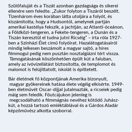
Szülőfaluját és a Tiszát azonban gazdagsága és sikerei
ellenére sem feledte. „Zukor folyton a Tiszáról beszélt.
Tizenhárom éves korában látta utoljára a folyót, és
kiszámította, hogy a Hudsontól, amelynek partján
amerikai
kastélya
fekszik, a jachtján, az Atlanti-óceánon,
a Földközi-tengeren, a Fekete-tengeren, a Dunán és a
Tiszán keresztül el tudna jutni Ricséig” – írta róla 1927-
ben a Színházi Élet című folyóirat. Hazalátogatásairól
mindig lelkesen beszámolt a magyar sajtó, a híres
filmmogul pedig nem pusztán nosztalgiázni tért vissza.
Támogatásának köszönhetően épült kút a faluban,
NYARALÓHAJÓZÁS
amely az ivóvízellátást biztosította, de templomot és
malomot is felújíttatott, iskolát is építtetett.
Bár életének fő központjának Amerika bizonyult,
magyar gyökereinek hatása élete végéig elkísérte. 1949-
HAJÓK
ben életművét Oscar-díjjal jutalmazták, a ricseiek pedig
máig sem feledik. Főutcájukon jelenleg is
megcsodálható a filmmágnás nevéhez kötődő Juhász-
kút, a hozzá tartozó emléktáblával és a Gárdos Aladár
KIKÖTŐK
képzőművész alkotta szoborral.