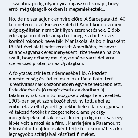
Tiszájához pedig olyannyira ragaszkodik majd, hogy
erről még újságcikkekben is megemlékeztek...
No, de ne szaladjunk ennyire előre! A Sárospataktól 40
kilométerre lévő Ricsén született Adolf korai éveiben
még egyáltalán nem tűnt ilyen szerencsésnek. Előbb
édesapja, majd édesanyja halt meg, s a fiút 7 éves
korától rokonok nevelték. Már iskolai és bolti inasként
töltött évei alatt beleszeretett Amerikába, és sóvár
kalandvágyának eredményeként tizenévesen hajóra
szállt, hogy néhány mellényzsebébe varrt dollárral
szerencsét próbáljon az Újvilágban.
A folytatás szinte tündérmesébe illő. A kezdeti
nincstelenség és fizikai munkák után a fiatal férfi
kreativitásának köszönhetően egyre tehetősebb lett.
Érdeklődése és jó megérzései az akkoriban új
találmánynak számító mozgókép világa felé vezették:
1903-ban saját szórakozóhelyet nyitott, ahol az
emberek az elhelyezett gépekbe belepillantva gyorsan
váltakozó fotókat nézegethettek, amelyek így
mozgóképekké álltak össze. Innen pedig már csak egy
lépés volt a mozi és a film... Karrierjére a Paramount
Filmstúdió tulajdonosaként tette fel a koronát, s a kor
legnagyobb sztárjaival készített filmeket.