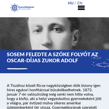
HU
EN
SOSEM FELEDTE A SZŐKE FOLYÓT AZ
OSCAR-DÍJAS ZUKOR ADOLF
A Tiszához közeli Ricse nagyközségben élők bizony igen
híres egykori honfitárssal büszkélkedhetnek. 1873.
január 7-én valószínűleg még senki nem hitte volna,
hogy a kisfiú, aki a helyi vegyesboltos gyermekeként jött
a világra, pár évtized múlva sikeres amerikai
üzletemberként tér vissza. Gyermekkorának szeretett