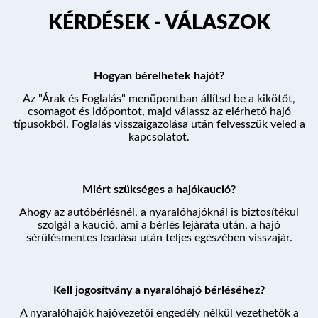
KÉRDÉSEK - VÁLASZOK
ÚTVONALAK
Hogyan bérelhetek hajót?
Az "Árak és Foglalás" menüpontban állítsd be a kikötőt,
KÉRDÉSEK
csomagot és időpontot, majd válassz az elérhető hajó
típusokból. Foglalás visszaigazolása után felvesszük veled a
kapcsolatot.
PROGRAM
Miért szükséges a hajókaució?
Ahogy az autóbérlésnél, a nyaralóhajóknál is biztosítékul
szolgál a kaució, ami a bérlés lejárata után, a hajó
ÁRAK ÉS FOGLALÁS
sérülésmentes leadása után teljes egészében visszajár.
Kell jogosítvány a nyaralóhajó bérléséhez?
A nyaralóhajók hajóvezetői engedély nélkül vezethetők a