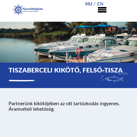
HU
EN
TISZABERCELI KIKÖTŐ, FELSŐ-TISZA
NYARALÓHAJÓZÁS
Partnerünk kikötőjében az ott tartózkodás ingyenes.
HAJÓK
Áramvételi lehetőség.
KIKÖTŐK